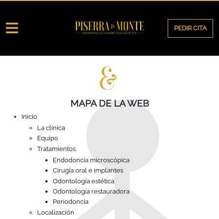
PEDIR CITA
INICIO
LA CLÍNICA
EQUIPO
TRATAMIENTOS
MAPA DE LA WEB
Inicio
LOCALIZACIÓN
La clínica
CONTACTO
Equipo
Tratamientos
Endodoncia microscópica
Cirugía oral e implantes
Odontología estética
Odontología restauradora
Periodoncia
Localización